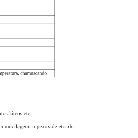
emperatura, chamuscando
tos láteos etc.
 da mucilagem, o pexoxide etc. do