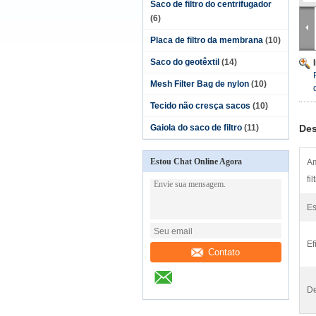
Saco de filtro do centrifugador
(6)
Placa de filtro da membrana
(10)
Saco do geotêxtil
(14)
Mesh Filter Bag de nylon
(10)
Tecido não cresça sacos
(10)
Gaiola do saco de filtro
(11)
Des
Estou Chat Online Agora
Am
fil
Es
Ef
Contato
De