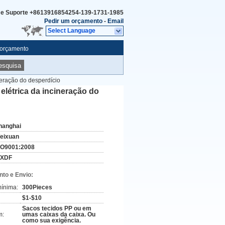
 e Suporte
+8613916854254-139-1731-1985
Pedir um orçamento
-
Email
Select Language
 orçamento
esquisa
neração do desperdício
elétrica da incineração do
hanghai
eixuan
SO9001:2008
XDF
to e Envio:
ínima:
300Pieces
$1-$10
Sacos tecidos PP ou em
m:
umas caixas da caixa. Ou
como sua exigência.