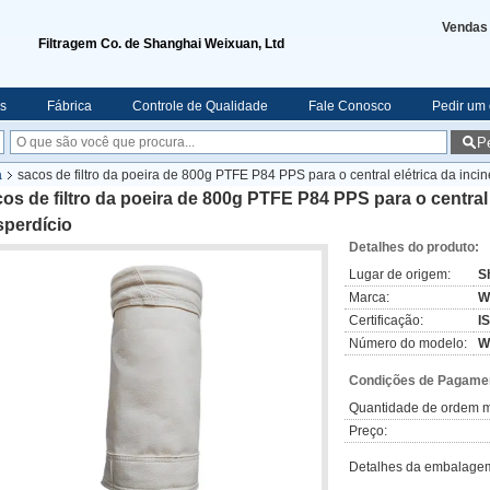
Vendas
Filtragem Co. de Shanghai Weixuan, Ltd
s
Fábrica
Controle de Qualidade
Fale Conosco
Pedir um
P
a
sacos de filtro da poeira de 800g PTFE P84 PPS para o central elétrica da inci
os de filtro da poeira de 800g PTFE P84 PPS para o central 
sperdício
Detalhes do produto:
Lugar de origem:
S
Marca:
W
Certificação:
I
Número do modelo:
W
Condições de Pagamen
Quantidade de ordem m
Preço:
Detalhes da embalage