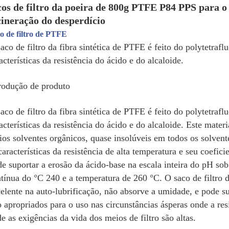
cos de filtro da poeira de 800g PTFE P84 PPS para o 
cineração do desperdício
o de filtro de
PTFE
aco de filtro da fibra sintética de PTFE é feito do polytetrafl
acterísticas da resistência do ácido e do alcaloide.
rodução de produto
aco de filtro da fibra sintética de PTFE é feito do polytetrafl
acterísticas da resistência do ácido e do alcaloide. Este materi
ios solventes orgânicos, quase insolúveis em todos os solven
características da resistência de alta temperatura e seu coefici
e suportar a erosão da ácido-base na escala inteira do pH so
tínua do °C 240 e a temperatura de 260 °C. O saco de filtro da
elente na auto-lubrificação, não absorve a umidade, e pode sup
 apropriados para o uso nas circunstâncias ásperas onde a resi
e as exigências da vida dos meios de filtro são altas.