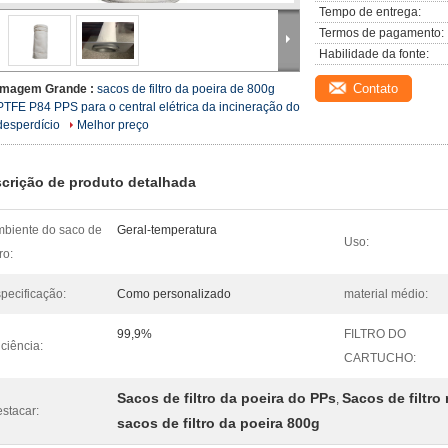
Tempo de entrega:
Termos de pagamento:
Habilidade da fonte:
Contato
Imagem Grande :
sacos de filtro da poeira de 800g
PTFE P84 PPS para o central elétrica da incineração do
desperdício
Melhor preço
crição de produto detalhada
biente do saco de
Geral-temperatura
Uso:
tro:
pecificação:
Como personalizado
material médio:
99,9%
FILTRO DO
iciência:
CARTUCHO:
Sacos de filtro da poeira do PPs
Sacos de filtro
,
stacar:
sacos de filtro da poeira 800g