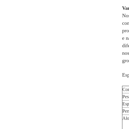
Va
Nos
con
pro
e n
dif
nos
gro
Esp
Co
Pes
Esp
Per
Alo