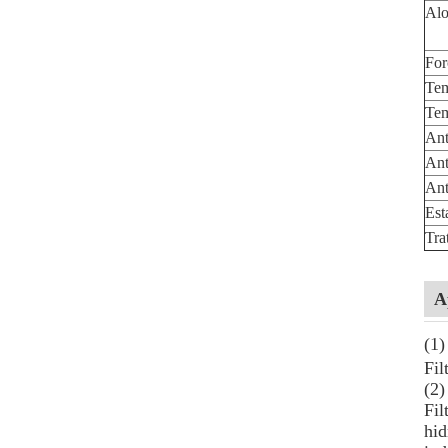
Alo
For
Tem
Tem
Ant
Ant
Ant
Est
Tra
A
(1)
Fil
(2)
Fil
hid