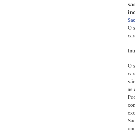
sa
in
Sac
O s
car
Int
O s
car
vár
as 
Pod
con
exc
São
ond