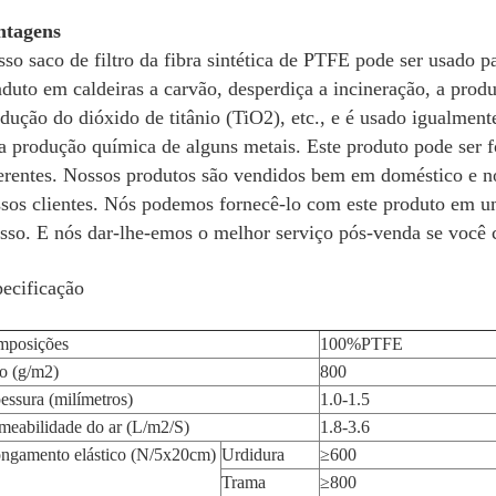
ntagens
so saco de filtro da fibra sintética de PTFE pode ser usado pa
duto em caldeiras a carvão, desperdiça a incineração, a produ
dução do dióxido de titânio (TiO2), etc., e é usado igualmente 
a produção química de alguns metais. Este produto pode ser f
erentes. Nossos produtos são vendidos bem em doméstico e no 
sos clientes. Nós podemos fornecê-lo com este produto em um
sso. E nós dar-lhe-emos o melhor serviço pós-venda se você
ecificação
mposições
100%PTFE
o (g/m2)
800
essura (milímetros)
1.0-1.5
meabilidade do ar (L/m2/S)
1.8-3.6
ngamento elástico (N/5x20cm)
Urdidura
≥600
Trama
≥800