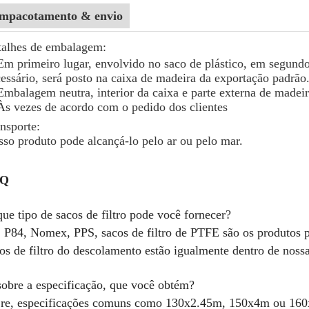
mpacotamento & envio
talhes de embalagem:
Em primeiro lugar, envolvido no saco de plástico, em segundo
essário, será posto na caixa de madeira da exportação padrão
 Embalagem
neutra
, interior da caixa e parte externa de madei
Às vezes de acordo com o pedido dos clientes
nsporte:
so produto pode alcançá-lo pelo ar ou pelo mar.
AQ
que tipo de sacos de filtro pode você fornecer?
 P84, Nomex, PPS, sacos de filtro de PTFE são os produtos p
os de filtro do descolamento estão igualmente dentro de noss
sobre a especificação, que você obtém?
 re, especificações comuns como 130x2.45m, 150x4m ou 16