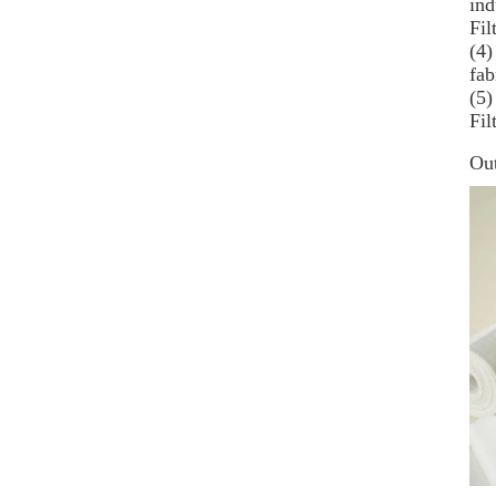
ind
Fil
(4)
fab
(5)
Fil
Out