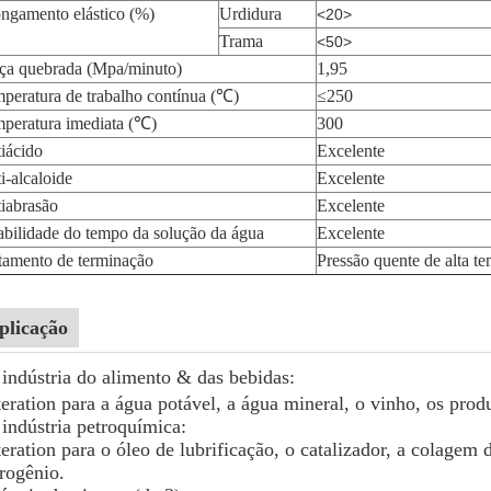
ngamento elástico (%)
Urdidura
<20>
Trama
<50>
ça quebrada (Mpa/minuto)
1,95
peratura de trabalho contínua (℃)
≤250
peratura imediata (℃)
300
iácido
Excelente
i-alcaloide
Excelente
iabrasão
Excelente
abilidade do tempo da solução da água
Excelente
tamento de terminação
Pressão quente de alta t
plicação
 indústria do alimento & das bebidas:
teration para a água potável, a água mineral, o vinho, os produ
 indústria petroquímica:
teration para o óleo de lubrificação, o catalizador, a colagem
rogênio.