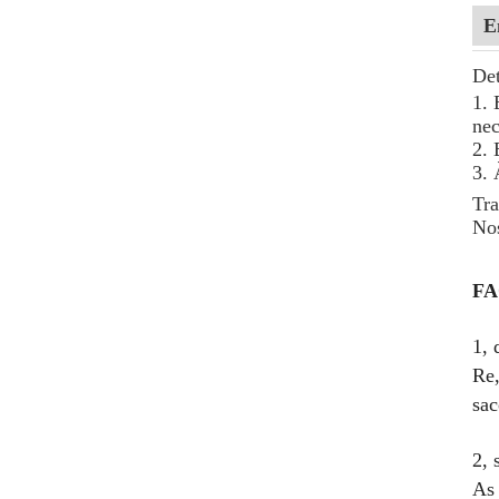
E
De
1. 
nec
2.
3. 
Tra
Nos
F
1, 
Re,
sac
2, 
As